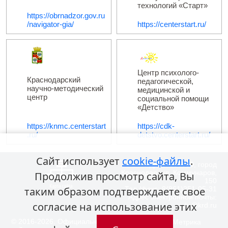
технологий «Старт»
https://obrnadzor.gov.ru
/navigator-gia/
https://centerstart.ru/
Центр психолого-
Краснодарский
педагогической,
научно-методический
медицинской и
центр
социальной помощи
«Детство»
https://knmc.centerstart
https://cdk-
.ru/
detstvo.centerstart.ru/
Сайт использует
cookie-файлы
.
Адрес: 350000, город
Краснодар, ул. Коммунаров,
Продолжив просмотр сайта, Вы
150
таким образом подтверждаете свое
Тел./факс: 8(861)251-05-31
Адрес электронной почты:
согласие на использование этих
edu@krd.ru
© 2016-2026. Официальный