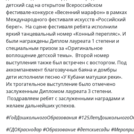
детский сад на открытом Всероссийском
фестивале-конкурсе «Весенний марафон» в рамках
Международного фестиваля искусств «Российский
берег». На сцене фестиваля ребята исполнили
яркий танцевальный номер «Конный перепляс». И
были награждены Диплом лауреата 1 степени и
специальным призом за «Оригинальное
воплощение детской темы». Второй номер
выступления также был встречен с восторгом. Под
аккомпанемент благозвучных баяна и домбры
дети исполнили песню «У Кубани матушки реки».
Их трогательное выступление было отмечено
заслуженным Дипломом лауреата 3 степени.
Поздравляем ребят с заслуженными наградами и
желаем дальнейших успехов.
#ГодДошкольногоОбразования
#125ЛетДошкольногоО
#ГДОКраснодар
#Образование
#детскиесады
#Меропри