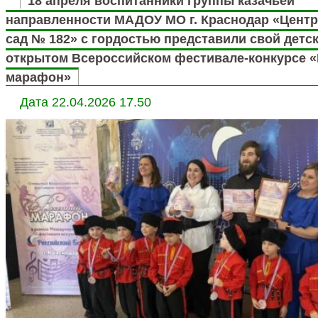
18 апреля воспитанники группы казачьей
направленности МАДОУ МО г. Краснодар «Центр 
сад № 182» с гордостью представили свой детск
открытом Всероссийском фестивале-конкурсе 
марафон»
Дата добавления материала
Дата 22.04.2026 17.50