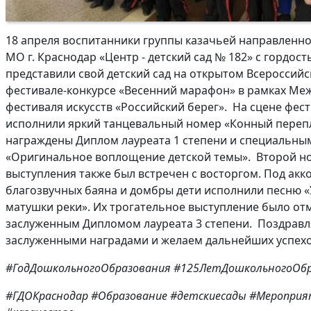
18 апреля воспитанники группы казачьей направлен
МО г. Краснодар «Центр - детский сад № 182» с гордос
представили свой детский сад на открытом Всероссий
фестивале-конкурсе «Весенний марафон» в рамках Ме
фестиваля искусств «Российский берег». На сцене фес
исполнили яркий танцевальный номер «Конный перепл
награждены Диплом лауреата 1 степени и специальны
«Оригинальное воплощение детской темы». Второй н
выступления также был встречен с восторгом. Под ак
благозвучных баяна и домбры дети исполнили песню «
матушки реки». Их трогательное выступление было от
заслуженным Дипломом лауреата 3 степени. Поздравл
заслуженными наградами и желаем дальнейших успехо
#ГодДошкольногоОбразования
#125ЛетДошкольногоОбр
#ГДОКраснодар
#Образование
#детскиесады
#Мероприя